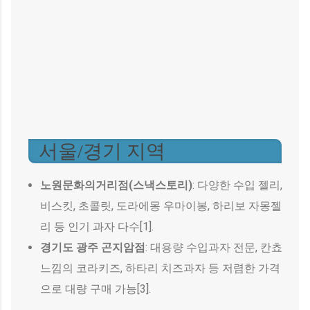
서울/경기 지역
노원문화의거리점(스낵스토리)
: 다양한 수입 젤리,
비스킷, 초콜릿, 도라에몽 우마이봉, 하리보 자몽젤
리 등 인기 과자 다수[1].
경기도 광주 곤지암점
: 대용량 수입과자 전문, 칸쵸
느낌의 코라키즈, 하타리 치즈과자 등 저렴한 가격
으로 대량 구매 가능[3].