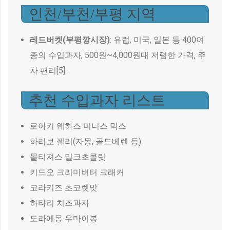
인천/부천/부평 지역
레드버켓(부평깡시장)
: 유럽, 미국, 일본 등 400여
종의 수입과자, 500원~4,000원대 저렴한 가격, 주
차 편리[5].
추천 수입과자 리스트
로아커 웨하스 미니스 믹스
하리보 젤리(자몽, 골드베렌 등)
몰티져스 밀크초콜릿
키드오 크리미버터 크래커
코라키즈 초코렛맛
하타리 치즈과자
도라에몽 우마이봉