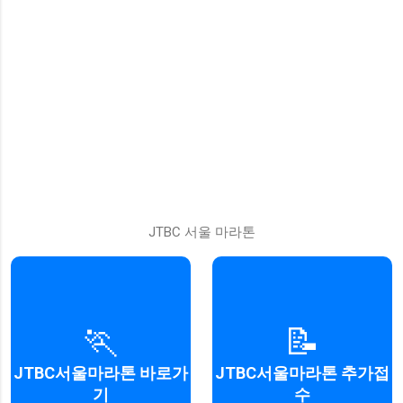
JTBC 서울 마라톤
🏃
📝
JTBC 서울 마라톤 공식 웹사이
추가 접수 안내 및 신청
트
JTBC서울마라톤 바로가
JTBC서울마라톤 추가접
접수하기
기
수
바로 가기