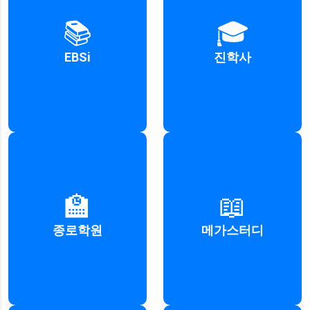
수능 연계 교재와 강의를
입시 정보와 대입 지원
📚
🎓
제공하는 공교육 지원 플랫폼
서비스를 제공하는 플랫폼
EBSi
진학사
자세히 보기
자세히 보기
명문대 진학을 목표로 한
수능 및 내신 대비
🏫
📖
체계적인 학습 관리와 강의 제공
강좌와 학습 솔루션 제공
종로학원
메가스터디
자세히 보기
자세히 보기