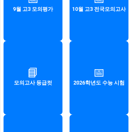
주관: 한국교육과정평가원
주관: 서울특별시교육청
9월 고3 모의평가
10월 고3 전국모의고사
자세히 보기
자세히 보기
수능 대비 모의고사
2025년 11월 13일 (목요일)
📘
📅
등급컷 확인
주관: 한국교육과정평가원
모의고사 등급컷
2026학년도 수능 시험
확인하기
자세히 보기